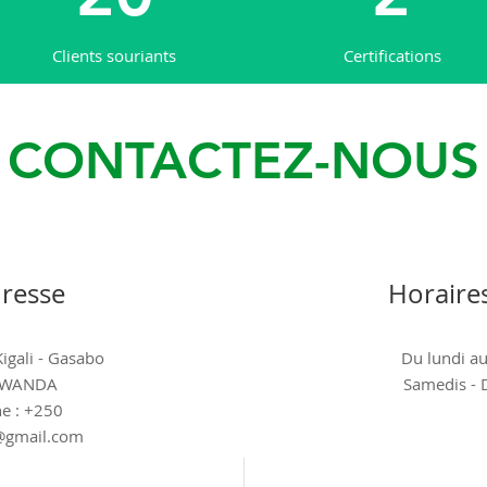
Clients souriants
Certifications
CONTACTEZ-NOUS
resse
Horaire
igali - Gasabo
Du lundi a
 RWANDA
Samedis - 
e : +250
@gmail.com