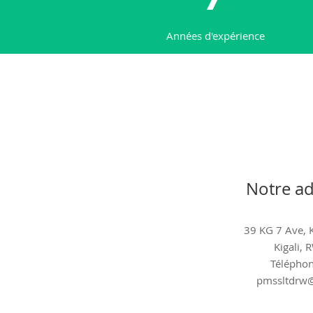
Années d'expérience
Notre ad
39 KG 7 Ave, K
Kigali,
Téléphon
pmssltdrw